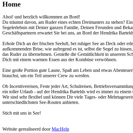
Home
Ahoi! und herzlich willkommen an Bord!
Du träumst davon, am Ruder eines echten Dreimasters zu stehen? Ein
Segelerlebnis mit Deiner ganzen Familie, Deinen Freunden und Beka
Geschäftspartnern erwartet Sie bei uns, an Bord der Hendrika Barteld
Erhole Dich an der frischen Seeluft, bei ruhiger See an Deck oder erle
aufkommenden Brise, wie aufregend es ist, selbst die Segel zu hissen,
das Ruder zu übernehmen. Genieße die Gemütlichkeit in unserem Schi
Dich mit einem warmen Essen aus der Kombüse verwöhnen.
Eine große Portion gute Laune, Spaß am Leben und etwas Abenteuerl
brauchst, um ein Teil unserer Crew zu werden.
Ob Incentivereisen, Feste jeder Art, Schulreisen, Betriebsversammlun
ein toller Urlaub - auf der Hendrika Bartelds wird es immer zu einem 
Wir sind sehr flexibel und können Dir viele Tages- oder Mehrtagesrei
unterschiedlichsten See-Routen anbieten.
Stich mit uns in See!
Website gerealiseerd door
MacHelp