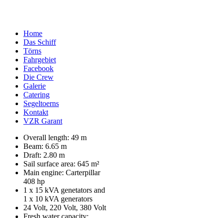
Home
Das Schiff
Törns
Fahrgebiet
Facebook
Die Crew
Galerie
Catering
Segeltoerns
Kontakt
VZR Garant
Overall length: 49 m
Beam: 6.65 m
Draft: 2.80 m
Sail surface area: 645 m²
Main engine: Carterpillar
408 hp
1 x 15 kVA genetators and
1 x 10 kVA generators
24 Volt, 220 Volt, 380 Volt
Fresh water capacity: