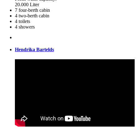
20.000 Liter
7 four-berth cabin
4 two-berth cabin
4 toilets
4 showers
Hendrika Bartelds