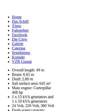
Home
Das Schiff
Törns
Fahrgebiet
Facebook
Die Crew
Galerie
Catering
Segeltoerns
Kontakt
VZR Garant
Overall length: 49 m
Beam: 6.65 m
Draft: 2.80 m
Sail surface area: 645 m²
Main engine: Carterpillar
408 hp
1 x 15 kVA genetators and
1 x 10 kVA generators
24 Volt, 220 Volt, 380 Volt
Fresh water capacity: